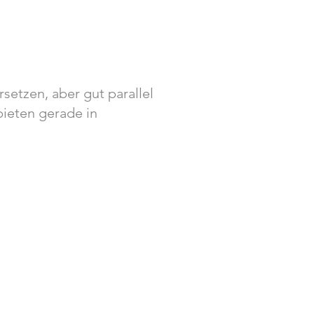
setzen, aber gut parallel
bieten gerade in
lle Begleitung
sions​:
nach Vereinbarung