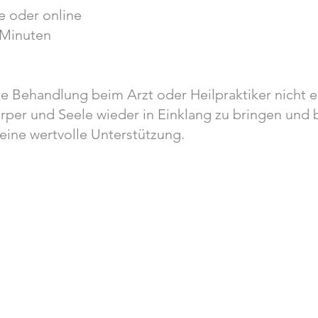
 oder online
 Minuten
e Behandlung beim Arzt oder Heilpraktiker nicht er
per und Seele wieder in Einklang zu bringen und 
eine wertvolle Unterstützung.
Offene Yogaklasse mit Anmeldung
Individue
Einzelses
Donnerstag:
Termine 
Soft Yoga Flow