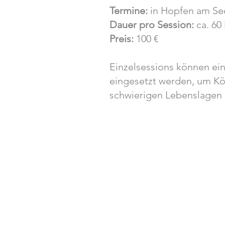
Termine:
in Hopfen am See
Dauer pro Session:
ca. 60
Preis:
100 €
Einzelsessions können ein
eingesetzt werden, um Kör
schwierigen Lebenslagen 
Alin Mainka
Yoga und Coaching in Füssen
Höhenstraße 54
D-87629 Füssen / Allgäu